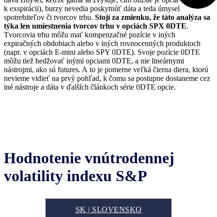
k exspirácii), burzy nevedia poskytnúť dáta a teda úmysel
spotrebiteľov či tvorcov trhu.
Stojí za zmienku, že táto analýza sa
týka len umiestnenia tvorcov trhu v opciách SPX 0DTE
.
Tvorcovia trhu môžu mať kompenzačné pozície v iných
expiračných obdobiach alebo v iných rovnocenných produktoch
(napr. v opciách E-mini alebo SPY 0DTE). Svoje pozície 0DTE
môžu tiež hedžovať inými opciami 0DTE, a nie lineárnymi
nástrojmi, ako sú futures. A to je pomerne veľká čierna diera, ktorú
nevieme vidieť na prvý pohľad, k čomu sa postupne dostaneme cez
iné nástroje a dáta v ďalších článkoch série 0DTE opcie.
Hodnotenie vnútrodennej
volatility indexu S&P
SK | SLOVENSKO