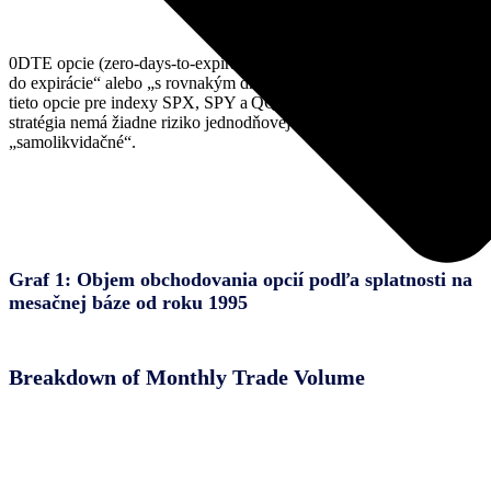
0DTE opcie (zero-days-to-expiration) je skratka pre opcie „nula dní
do expirácie“ alebo „s rovnakým dňom exspirácie.“ CBOE zaviedla
tieto opcie pre indexy SPX, SPY a QQQ (NASDAQ). Táto
stratégia nemá žiadne riziko jednodňovej marže, pretože opcie sú
„samolikvidačné“.
Graf 1: Objem obchodovania opcií podľa splatnosti na
mesačnej báze od roku 1995
Breakdown of Monthly Trade Volume