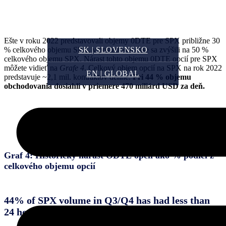
Ešte v roku 2022 predstavovali objemy 0DTE pre SPX približne 30
SK | SLOVENSKO
% celkového objemu SPX, v poslednom čase sa zvýšili na 50 %
celkového objemu SPX. Nárast tohto objemu 0DTE opcií pre SPX
môžete vidieť na
Grafe 4
. Celkový objem opcií na SPX na rok 2022
EN | GLOBAL
predstavuje ~2,1 mil. kontraktov denne.
Pri 44 % objemu
obchodovania dosiahli v priemere 470 miliárd USD za deň.
Graf 4: Historický nárast ODTE opcií ako % podiel z
celkového objemu opcií
44% of SPX volume in Q3/Q4 has had less than
24 hours to maturity