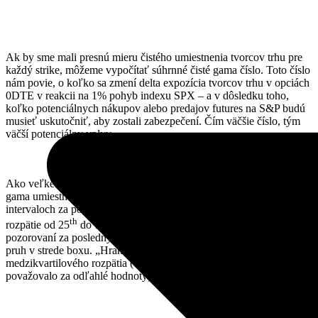
Ak by sme mali presnú mieru čistého umiestnenia tvorcov trhu pre
každý strike, môžeme vypočítať súhrnné čisté gama číslo. Toto číslo
nám povie, o koľko sa zmení delta expozícia tvorcov trhu v opciách
0DTE v reakcii na 1% pohyb indexu SPX – a v dôsledku toho,
koľko potenciálnych nákupov alebo predajov futures na S&P budú
musieť uskutočniť, aby zostali zabezpečení. Čím väčšie číslo, tým
väčší potenciálny vplyv.
Ako veľké sú tieto čísla? Nasledujúci graf zobrazuje rozsah čistého
gama umiestnenia tvorcov trhu počas dňa v 30-minútových
intervaloch za posledný rok. Boxy vám udávajú medzikvartilové
th
th
rozpätie od 25
do 75
percentilu údajov (t. j. stredných 50 %
pozorovaní za posledný rok), pričom medián predstavuje vodorovný
pruh v strede boxu. „Hranice“ siahajú po min/max 1,5-násobku
medzikvartilového rozpätia (všetko, čo je za touto hranicou, by sa
považovalo za odľahlé hodnoty).