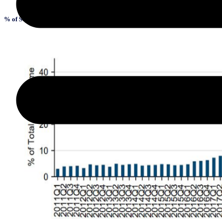
% of S&P 500 listed volume expiring within 24 hours