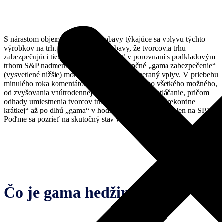
S nárastom objemu sa zvýšili aj obavy týkajúce sa vplyvu týchto
výrobkov na trh. Konkrétne ide o obavy, že tvorcovia trhu
zabezpečujúci tieto opcie by mohli byť v porovnaní s podkladovým
trhom S&P nadmerne veľkí, a preto by opčné „gama zabezpečenie“
(vysvetlené nižšie) mohlo mať na trh neprimeraný vplyv. V priebehu
minulého roka komentátori obviňovali 0DTE zo všetkého možného,
od zvyšovania vnútrodennej volatility až po jej potláčanie, pričom
odhady umiestnenia tvorcov trhu sa pohybovali od „rekordne
krátkej“ až po dlhú „gama“ v hodnote 50 miliárd USD len na SPX.
Poďme sa pozrieť na skutočný stav vecí a zistiť pravdu.
Čo je gama hedžing?