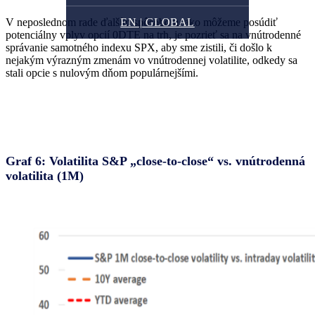
V neposlednom rade ďalším spôsobom, ako môžeme posúdiť
EN | GLOBAL
potenciálny vplyv opcií 0DTE na trh, je pozrieť sa na vnútrodenné
správanie samotného indexu SPX, aby sme zistili, či došlo k
nejakým výrazným zmenám vo vnútrodennej volatilite, odkedy sa
stali opcie s nulovým dňom populárnejšími.
Graf 6: Volatilita S&P „close-to-close“ vs. vnútrodenná
volatilita (1M)