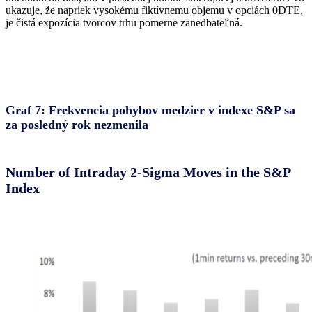
ukazuje, že napriek vysokému fiktívnemu objemu v opciách 0DTE,
je čistá expozícia tvorcov trhu pomerne zanedbateľná.
Graf 7: Frekvencia pohybov medzier v indexe S&P sa
za posledný rok nezmenila
Number of Intraday 2-Sigma Moves in the S&P
Index