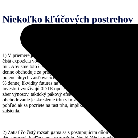
Niekoľko kľúčových postrehov
1) V priemere je pozícia tvorcov trhu pomerne de minimis, pričom
čistá expozícia voči gama sa počas dňa pohybuje od 170 mil. do 670
mil. Aby sme toto číslo uviedli do kontextu, s futures na S&P sa
denne obchoduje za približne 400 miliárd USD, takže hovoríme o
potenciálnych zaisťovacích tokoch, ktoré tvoria od 0,04 % do 0,17
% dennej likvidity futures na S&P. Na druhej strane, pretože
investori využívajú 0DTE opcie na rôzne účely, od hedžingu cez
zber výnosov, taktický pákový efekt až po systematické
obchodovanie je skreslenie trhu viac ako očividné už na prvý
pohľad ak sa pozriete na rast trhu, implikovanú volatilitu a cenu
zaistenia.
2) Zatiaľ čo čistý rozsah gama sa s postupujúcim dňom rozširuje (čo
dáva zmysel, keďže gama sa zvyšuje, čím bližšie je opcia