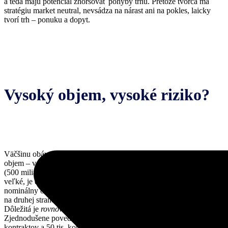
a teda majú potenciál zhoršovať pohyby trhu. Pretože tvorca má
stratégiu market neutral, nevsádza na nárast ani na pokles, laicky
tvorí trh – ponuku a dopyt.
Vysoký objem, vysoké riziko?
Väčšinu obáv okolo opcií SPX 0DTE spôsobuje ich obrovský
objem – v roku 2023 v priemere viac ako 1,23 milióna kontraktov
(500 miliárd USD nominálne) denne. Hoci sa tieto čísla môžu zdať
veľké, je dôležité zdôrazniť, že objem sa nerovná riziku. Vysoký
nominálny objem nemusí nevyhnutne znamenať, že tvorcovia trhu
na druhej strane obchodu budú musieť robiť veľa hedžingu.
Dôležitá je
rovnováha
objemu medzi nákupmi a predajmi.
Zjednodušene povedané, ak sa na určitom striku zobchoduje 100 tis.
kontraktov a 50 tis. kontraktov zákazníci nakúpili a zvyšných 50 tis.