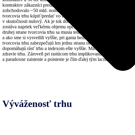
kontraktov zákazníci predali, potom napriek tomu, že sa na tejto línii
zobchodovalo ~50 mld. nominálnych USD, objem, ktorý musia
tvorcovia trhu kúpiť/predať vo futures na S&P na zabezpečenie, je
v skutočnosti nulový. Ak je tok dokonale vyvážený, tvorcom trhu
zostáva napriek veľkému objemu opcií čisté nulové gama riziko. Na
druhej strane tvorcovia trhu sa musia teda hedžovať na každú stranu
a ako sme si vysvetlili vyššie, pri gama hedžingu ak trh rastie
tvorcovia trhu zabezpečujú len jednu stranu obchodu, čím
dopomáhajú rásť trhu a indexom ešte vyššie. Maskuje sa celkové
zdravie trhu. Zároveň pri rastúcom trhu implikovaná volatilita klesá
a paradoxne zaistenie a poistenie je čím ďalej tým lacnejšie.
Výváženosť trhu