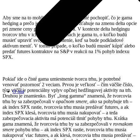
Aby sme na to mohli odpovedať, je dôležité pochopiť, čo je gama
hedging a prečo je dôležitý. Gama sa vzťahuje na zmenu delta opcie
pri zmene ceny podkladového aktíva. V kontexte delta hedgingu
tvorcov trhu v ich opčných pozíciách je gama to, o koľko budú
musieť upraviť svoje delta zaistenie, keď sa bude podkladové
aktívum meniť. V tomto prípade, o koľko budú musieť kúpiť alebo
predať futures kontraktov na S&P v reakcii na 1% pohyb indexu
SPX.
Pokiaľ ide o čisté gama umiestnenie tvorcu trhu, je potrebné
venovať pozornosť 2 veciam. Prvou je veľkosť – čím väčšie číslo,
tým väčší je potenciálny vplyv opčnej hedžingovej aktivity na trh.
O nás
Druhou je znamienko. Byť „long gamma“ znamená, že tvorcovia
trhu by sa zabezpečovali v
opačnom smere, ako
sa pohybuje trh –
ak index SPX rastie, tvorcovia trhu musia predávať futures, a ak
index SPX klesá, tvorcovia trhu musia nakupovať – a teda
zabezpečovacia aktivita má potenciál tlmiť pohyby trhu. Krátka
gama znamená, že tvorcovia trhu by sa zabezpečovali v
rovnakom
smere
pohybu trhu – ak index SPX rastie, tvorcovia trhu musia
nakupovať viac futures, a ak klesá, tvorcovia trhu musia predávať –