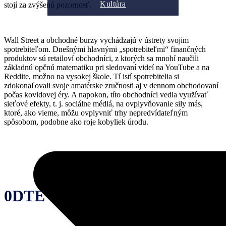
Kultúra
stojí za zvýšenú pozornosť.
Wall Street a obchodné burzy vychádzajú v ústrety svojim
spotrebiteľom. Dnešnými hlavnými „spotrebiteľmi“ finančných
produktov sú retailoví obchodníci, z ktorých sa mnohí naučili
základnú opčnú matematiku pri sledovaní videí na YouTube a na
Reddite, možno na vysokej škole. Tí istí spotrebitelia si
zdokonaľovali svoje amatérske zručnosti aj v dennom obchodovaní
počas kovidovej éry. A napokon, títo obchodníci vedia využívať
sieťové efekty, t. j. sociálne médiá, na ovplyvňovanie sily más,
ktoré, ako vieme, môžu ovplyvniť trhy nepredvídateľným
spôsobom, podobne ako roje kobyliek úrodu.
0DTE opcie