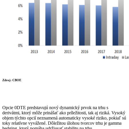
Zdroj: CBOE
Opcie 0DTE predstavujú nový dynamický prvok na trhu s
derivátmi, ktorý môže prinášať ako príležitosti, tak aj riziká. Vysoký
objem týchto opcií neznamená automaticky vysoké riziko, pokiaľ sú
toky relatívne vyvážené. Dôležitou úlohou tvorcov trhu je gamma
hedging, ktorý pomáha udržiavať stabilitu na trhu.