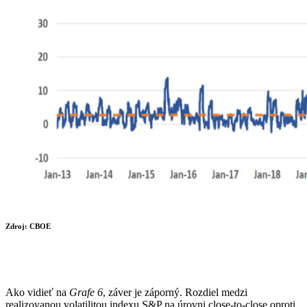
Zdroj: CBOE
Ako vidieť na
Grafe 6
, záver je záporný. Rozdiel medzi
realizovanou volatilitou indexu S&P na úrovni close-to-close oproti