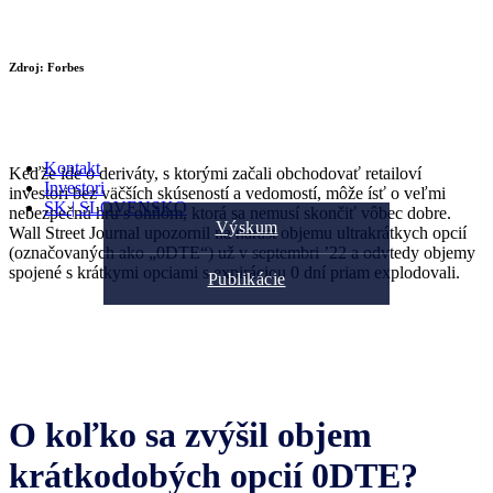
Zdroj: Forbes
Kontakt
Keďže ide o deriváty, s ktorými začali obchodovať retailoví
Investori
investori bez väčších skúseností a vedomostí, môže ísť o veľmi
SK | SLOVENSKO
nebezpečnú hru s ohňom, ktorá sa nemusí skončiť vôbec dobre.
Výskum
Wall Street Journal upozornil na nárast objemu ultrakrátkych opcií
(označovaných ako „0DTE“) už v septembri ’22 a odvtedy objemy
spojené s krátkymi opciami s expiráciou 0 dní priam explodovali.
Publikácie
O koľko sa zvýšil objem
krátkodobých opcií 0DTE?