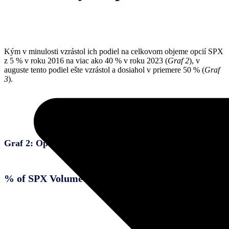
Kým v minulosti vzrástol ich podiel na celkovom objeme opcií SPX
z 5 % v roku 2016 na viac ako 40 % v roku 2023 (
Graf 2
), v
auguste tento podiel ešte vzrástol a dosiahol v priemere 50 % (
Graf
3
).
Graf 2: Opcie s nulovým dňom sa stali populárnejšími
% of SPX Volume by Time to Expiry