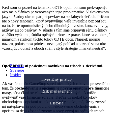
Keď som sa pozrel na tematiku 0DTE opcií, bol som prekvapený,
ako málo článkov je venovaných tejto problematike. V slovenskom
jazyku žiadny okrem pár príspevkov na sociálnych sieťach. Pričom
ide o nový fenomén, ktorý ovplyvňuje Vaše investície bez ohľadu
na to, či ste oportunistický alebo dlhodobý investor, konzervatívny,
aktívny alebo pasívny. V súlade s tým sme pripravili sériu článkov
z nášho výskumu, štúdia opčných trhov a z praxe, ktoré sa zaoberajú
nárastom a rizikom týchto tokov 0DTE opcií. Napriek môjmu
názoru, pokúsim sa priniesť nezaujatý pohľad a pozrieť sa na túto
vzrušujúcu oblasť z oboch strán v štýle stratégie „market neutral“.
Filozofia
Opcie 0DTE sú poslednou novinkou na trhoch s derivátmi.
Stratégie
Insider
Investičný prístup
Ak vás fenomén GameStop spred niekoľkých rokov nepresvedčil o
tom, že
obchodovanie s opciami je novým opiátom pre finančné
Risk management
masy
, séria článkov vás určite nenechá chladných. A môže
ovplyvniť vaše finančné zdravie! Keďže už niekoľko rokov
obchodujem s opciami na takmer všetky aktíva, môj šiesty zmysel
História
mi našepkáva, že pod povrchom ekosystému obchodovania s
opciami sa dejú zásadné zmeny a nový vývoj na opčných trhoch