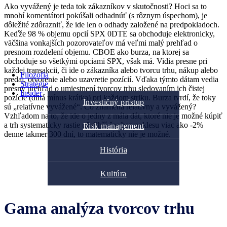
Ako vyvážený je teda tok zákazníkov v skutočnosti? Hoci sa to
mnohí komentátori pokúšali odhadnúť (s rôznym úspechom), je
dôležité zdôrazniť, že ide len o odhady založené na predpokladoch.
Keďže 98 % objemu opcií SPX 0DTE sa obchoduje elektronicky,
väčšina vonkajších pozorovateľov má veľmi malý prehľad o
presnom rozdelení objemu. CBOE ako burza, na ktorej sa
obchoduje so všetkými opciami SPX, však má. Vidia presne pri
každej transakcii, či ide o zákazníka alebo tvorcu trhu, nákup alebo
Filozofia
predaj, otvorenie alebo uzavretie pozícií. Vďaka týmto dátam vedia
Stratégie
presný prehľad o umiestnení tvorcov trhu sledovaním ich čistej
Insider
pozície (dlhá mínus krátka) pri každom striku. Burza tvrdí, že toky
Investičný prístup
sú „relatívne vyvážené“. Čo znamená relatívny a vyvážený?
Vzhľadom na to, že ide o jedny z mála dát, ktoré nie je možné kúpiť
a trh systematicky rastie už dlhší čas bez poklesu viac ako -2%
Risk management
denne takmer 300 dní, to matematicky nie je možné.
História
Kultúra
Gama analýza tvorcov trhu