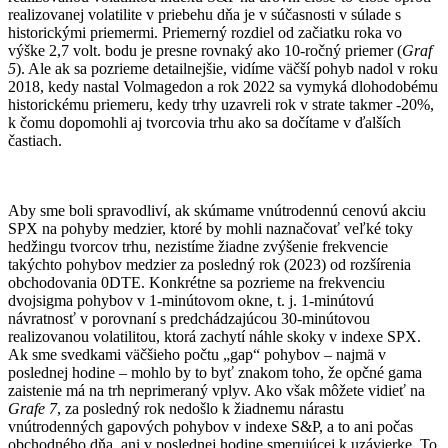
realizovanej volatilite v priebehu dňa je v súčasnosti v súlade s
historickými priemermi. Priemerný rozdiel od začiatku roka vo
výške 2,7 volt. bodu je presne rovnaký ako 10-ročný priemer (
Graf
5
). Ale ak sa pozrieme detailnejšie, vidíme väčší pohyb nadol v roku
2018, kedy nastal Volmagedon a rok 2022 sa vymyká dlohodobému
historickému priemeru, kedy trhy uzavreli rok v strate takmer -20%,
k čomu dopomohli aj tvorcovia trhu ako sa dočítame v ďalších
častiach.
Aby sme boli spravodliví, ak skúmame vnútrodennú cenovú akciu
SPX na pohyby medzier, ktoré by mohli naznačovať veľké toky
hedžingu tvorcov trhu, nezistíme žiadne zvýšenie frekvencie
takýchto pohybov medzier za posledný rok (2023) od rozšírenia
obchodovania 0DTE. Konkrétne sa pozrieme na frekvenciu
dvojsigma pohybov v 1-minútovom okne, t. j. 1-minútovú
návratnosť v porovnaní s predchádzajúcou 30-minútovou
realizovanou volatilitou, ktorá zachytí náhle skoky v indexe SPX.
Ak sme svedkami väčšieho počtu „gap“ pohybov – najmä v
poslednej hodine – mohlo by to byť znakom toho, že opčné gama
zaistenie má na trh neprimeraný vplyv. Ako však môžete vidieť na
Grafe 7
, za posledný rok nedošlo k žiadnemu nárastu
vnútrodenných gapových pohybov v indexe S&P, a to ani počas
obchodného dňa, ani v poslednej hodine smerujúcej k uzávierke. To