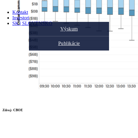
Kontakt
Investori
SK | SLOVENSKO
Výskum
Publikácie
Zdroj: CBOE