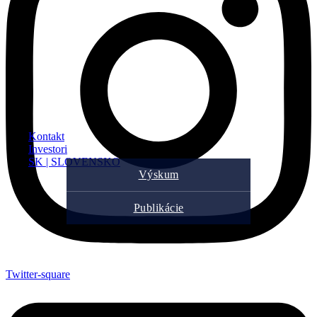
Kontakt
Investori
SK | SLOVENSKO
Výskum
Publikácie
Twitter-square