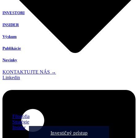
INVESTORI
INSIDER
Výskum
Publikácie
Novinky
KONTAKTUJTE NÁS →
Linkedin
Filozofia
Stratégie
Insider
Investičný prístup