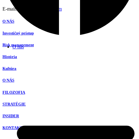
E-mail:
singapore@hfsbc.com
O NÁS
Investičný prístup
Risk management
O nás
História
Kultúra
O NÁS
FILOZOFIA
STRATÉGIE
INSIDER
KONTAKT