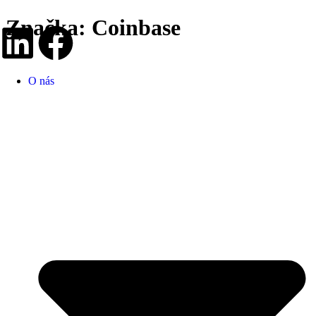
Značka:
Coinbase
O nás