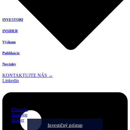
INVESTORI
INSIDER
Výskum
Publikácie
Novinky
KONTAKTUJTE NÁS →
Linkedin
Filozofia
Stratégie
Insider
Investičný prístup