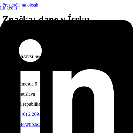
Preskočiť na obsah
Linkedin
Značka:
dane v Ísrku
Kontakt
OFFICE BRATISLAVA
STONEBRIDGE CAPITAL
Hedge Fund
Hlavné námestie 5
811 01 Bratislava
Slovenská republika
Tel:
+421 (0) 2 2091 0222
E-mail:
info@hfsbc.com