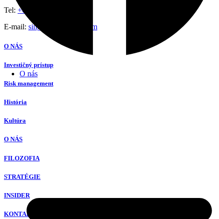
Tel:
+65 8801 7390
E-mail:
singapore@hfsbc.com
O NÁS
Investičný prístup
O nás
Risk management
História
Kultúra
O NÁS
FILOZOFIA
STRATÉGIE
INSIDER
KONTAKT