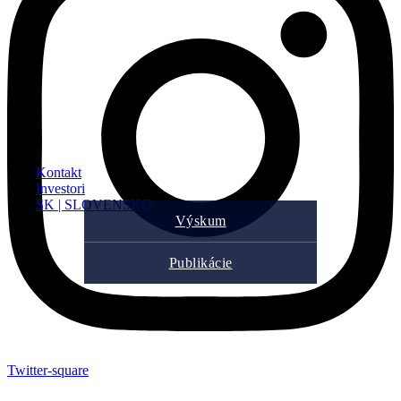
Kontakt
Investori
SK | SLOVENSKO
Výskum
Publikácie
Twitter-square