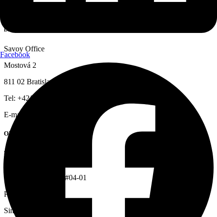
OFFICE BRATISLAVA
STONEBRIDGE CAPITAL
Da Vinci
Savoy Office
Facebook
Mostová 2
811 02 Bratislava
Tel: +421 908 999 997
E-mail:
info@hfsbc.com
OFFICE SINGAPUR
STONEBRIDGE CAPITAL
VCC
1 Paya Lebar Link, #04-01
Paya Lebar Quarter
Singapore 408533