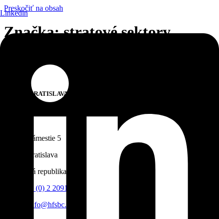
Preskočiť na obsah
Linkedin
Značka:
stratové sektory
Kontakt
OFFICE BRATISLAVA
STONEBRIDGE CAPITAL
Hedge Fund
Hlavné námestie 5
811 01 Bratislava
Slovenská republika
Tel:
+421 (0) 2 2091 0222
E-mail:
info@hfsbc.com