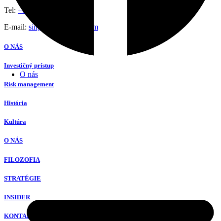
Tel:
+65 8801 7390
E-mail:
singapore@hfsbc.com
O NÁS
Investičný prístup
O nás
Risk management
História
Kultúra
O NÁS
FILOZOFIA
STRATÉGIE
INSIDER
KONTAKT