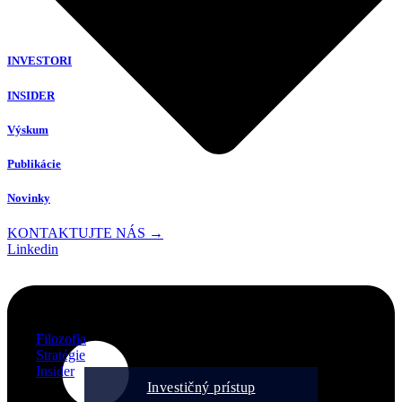
INVESTORI
INSIDER
Výskum
Publikácie
Novinky
KONTAKTUJTE NÁS →
Linkedin
Filozofia
Stratégie
Insider
Investičný prístup