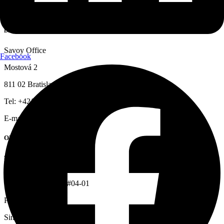
OFFICE BRATISLAVA
STONEBRIDGE CAPITAL
Da Vinci
Savoy Office
Facebook
Mostová 2
811 02 Bratislava
Tel: +421 908 999 997
E-mail:
info@hfsbc.com
OFFICE SINGAPUR
STONEBRIDGE CAPITAL
VCC
1 Paya Lebar Link, #04-01
Paya Lebar Quarter
Singapore 408533