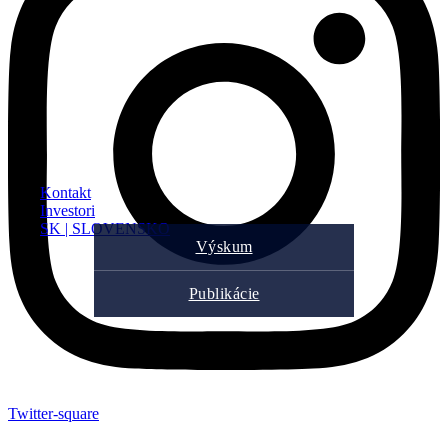
Kontakt
Investori
SK | SLOVENSKO
Výskum
Publikácie
Twitter-square