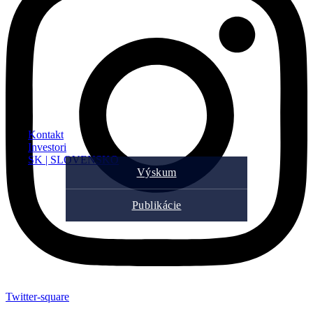
Kontakt
Investori
SK | SLOVENSKO
Výskum
Publikácie
Twitter-square