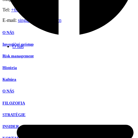
Tel:
+65 8801 7390
E-mail:
singapore@hfsbc.com
O NÁS
Investičný prístup
O nás
Risk management
História
Kultúra
O NÁS
FILOZOFIA
STRATÉGIE
INSIDER