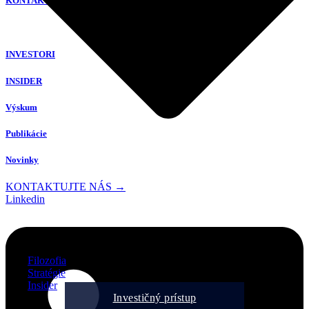
KONTAKT
INVESTORI
INSIDER
Výskum
Publikácie
Novinky
KONTAKTUJTE NÁS →
Linkedin
Filozofia
Stratégie
Insider
Investičný prístup