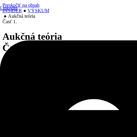
Preskočiť na obsah
Linkedin
INSIDER
●
VÝSKUM
●
Aukčná teória
Časť 1.
Aukčná teória
Časť 1.
02. 12. 2022
ZDIEĽAŤ